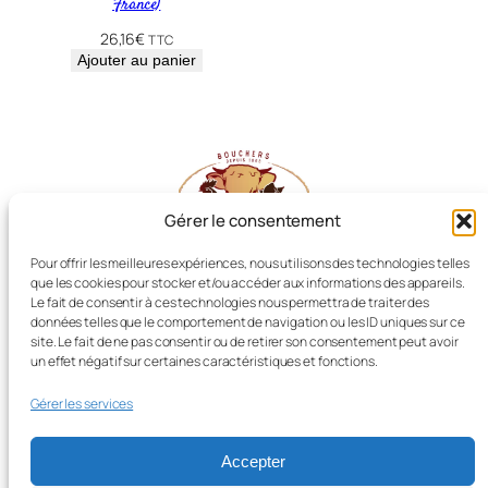
France)
26,16
€
TTC
Ajouter au panier
Gérer le consentement
Pour offrir les meilleures expériences, nous utilisons des technologies telles
que les cookies pour stocker et/ou accéder aux informations des appareils.
Les Producteurs Réunis
Le fait de consentir à ces technologies nous permettra de traiter des
données telles que le comportement de navigation ou les ID uniques sur ce
site. Le fait de ne pas consentir ou de retirer son consentement peut avoir
un effet négatif sur certaines caractéristiques et fonctions.
Boucherie LIOT, Dissay (86)
Gérer les services
Retrouvez-nous sur Facebook
Accepter
Nos ventes flash
L’agneau
Le bœuf
Le porc