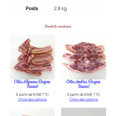
é
Poids
2,8 kg
d
e
G
Produits similaires
i
g
o
t
A
g
n
e
Côtes d’Agneau (Origine
Côtes doubles (Origine
a
France)
France)
u
À partir de
8,10
€
TTC
À partir de
8,10
€
TTC
2
Choix des options
Choix des options
.
4