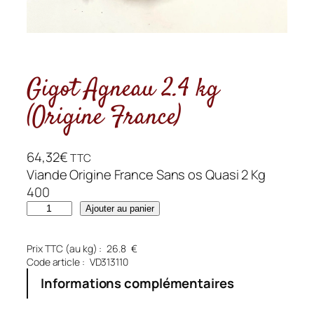
Gigot Agneau 2.4 kg
(Origine France)
64,32
€
TTC
Viande Origine France Sans os Quasi 2 Kg
400
q
Ajouter au panier
u
a
Prix TTC (au kg) :
26.8
€
n
Code article :
VD313110
t
Informations complémentaires
i
t