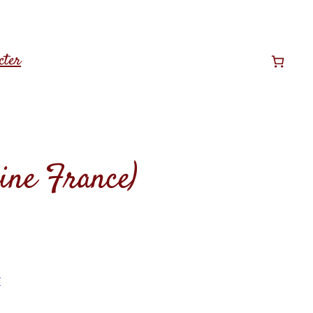
cter
ine France)
r