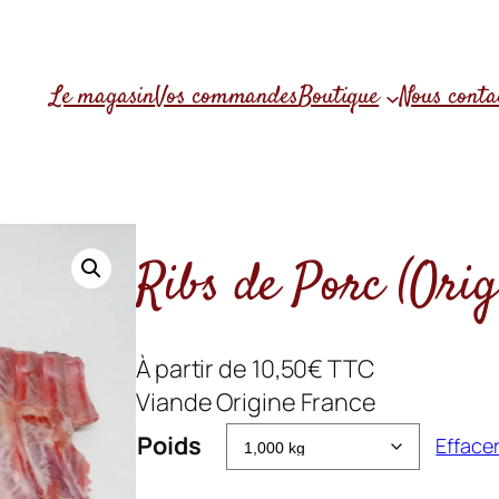
Le magasin
Vos commandes
Boutique
Nous conta
Ribs de Porc (Orig
À partir de
10,50
€
TTC
Viande Origine France
Poids
Efface