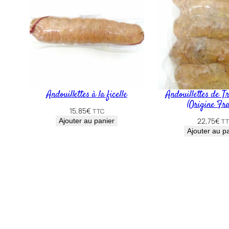
Andouillettes à la ficelle
Andouillettes de Tr
(Origine Fr
15,85
€
TTC
22,75
€
Ajouter au panier
TT
Ajouter au p