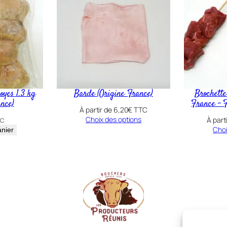
s
d
e
P
o
r
oyes 1.3 kg
Barde (Origine France)
Brochette
c
ance)
France – F
À partir de
6,20
€
TTC
(
Choix des options
À part
C
O
Choi
anier
r
i
g
i
n
e