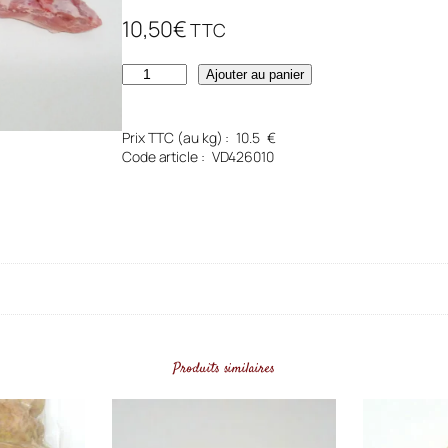
10,50
€
TTC
q
Ajouter au panier
u
a
Prix TTC (au kg) :
10.5
€
Code article :
VD426010
n
t
i
t
é
d
e
Produits similaires
R
i
b