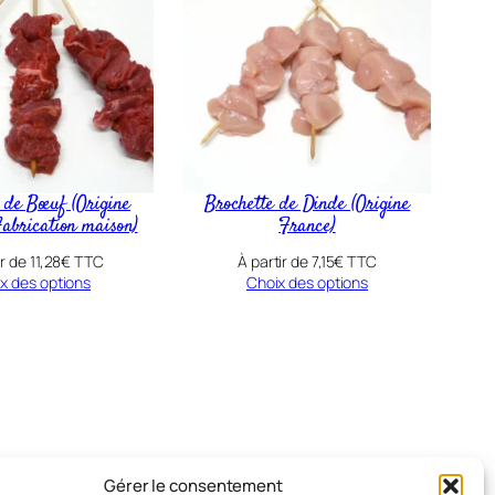
 de Bœuf (Origine
Brochette de Dinde (Origine
abrication maison)
France)
ir de
11,28
€
TTC
À partir de
7,15
€
TTC
x des options
Choix des options
Gérer le consentement