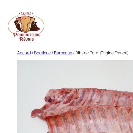
Aller
au
contenu
Accueil
/
Boutique
/
Barbecue
/ Ribs de Porc (Origine France)