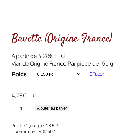
Bavette (Origine France)
À partir de
4,28
€
TTC
Viande Origine France Par pièce de 150 g
Poids
Effacer
4,28
€
TTC
q
Ajouter au panier
u
a
Prix TTC (au kg) :
28.5
€
n
Code article :
VD13502