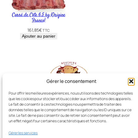
Carré de Côte 6.5 kg (Origine
France)
161,85
€
TTC
Ajouter au panier
Gérer le consentement
Pour offrir les meilleures expériences, nous utilisons des technologies telles
que les cookies pour stocker et/ou accéder aux informations des appareils.
Les Producteurs Réunis
Le fait de consentir à ces technologies nous permettra de traiter des
données telles que le comportement de navigation ou les ID uniques sur ce
site. Le fait de ne pas consentir ou de retirer son consentement peut avoir
un effet négatif sur certaines caractéristiques et fonctions.
Boucherie LIOT, Dissay (86)
Gérer les services