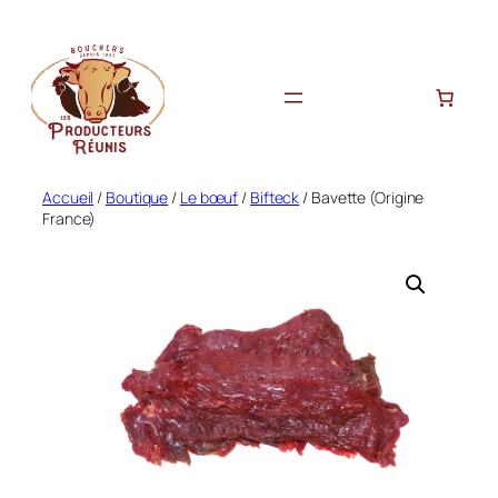
Aller
au
contenu
Accueil
/
Boutique
/
Le bœuf
/
Bifteck
/ Bavette (Origine
France)