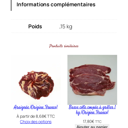
t
Informations complémentaires
i
t
é
Poids
,15 kg
d
e
B
Produits similaires
a
v
e
t
t
e
(
O
Araignée (Origine France)
Basse côte coupée à griller 1
r
kg (Origine France)
i
À partir de
8,68
€
TTC
17,80
€
Choix des options
TTC
g
Ajouter au panier