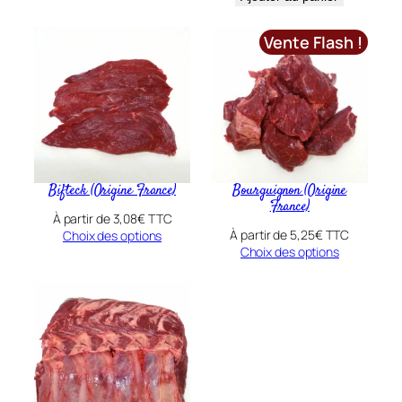
i
n
Vente Flash !
e
F
r
a
n
c
e
Bifteck (Origine France)
Bourguignon (Origine
France)
)
À partir de
3,08
€
TTC
À partir de
5,25
€
TTC
Choix des options
Choix des options