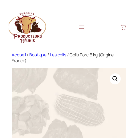
Aller
au
contenu
Accueil
/
Boutique
/
Les colis
/ Colis Porc 6 kg (Origine
France)