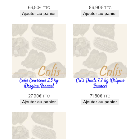
k
63,50
€
86,90
€
TTC
TTC
g
Ajouter au panier
Ajouter au panier
(
O
r
i
g
i
n
e
F
Colis Couscous 2.5 kg
Colis Dinde 7.7 kg (Origine
(Origine France)
France)
r
a
27,90
€
71,80
€
TTC
TTC
n
Ajouter au panier
Ajouter au panier
c
e
)