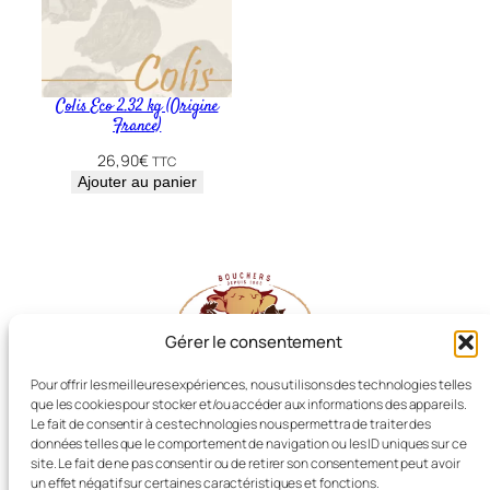
Colis Eco 2.32 kg (Origine
France)
26,90
€
TTC
Ajouter au panier
Gérer le consentement
Pour offrir les meilleures expériences, nous utilisons des technologies telles
que les cookies pour stocker et/ou accéder aux informations des appareils.
Les Producteurs Réunis
Le fait de consentir à ces technologies nous permettra de traiter des
données telles que le comportement de navigation ou les ID uniques sur ce
site. Le fait de ne pas consentir ou de retirer son consentement peut avoir
un effet négatif sur certaines caractéristiques et fonctions.