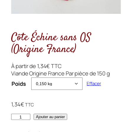
Côte Échine sans OS
(Origine France)
À partir de
1,34
€
TTC
Viande Origine France Par pièce de 150 g
Poids
Effacer
1,34
€
TTC
q
Ajouter au panier
u
a