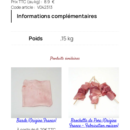
Prix TTC (au kg) :
8.9
€
n
Code article :
VD42313
t
Informations complémentaires
i
t
é
Poids
,15 kg
d
e
C
Produits similaires
ô
t
e
É
c
h
i
n
Barde (Origine France)
Brochette de Porc (Origine
e
France – Fabrication maison)
À partir de
6,20
€
TTC