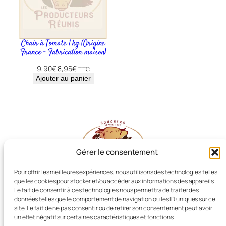
c
e
)
Chair à Tomate 1 kg (Origine
France – Fabrication maison)
Le
Le
9,90
€
8,95
€
TTC
prix
prix
Ajouter au panier
initial
actuel
était :
est :
9,90€.
8,95€.
Gérer le consentement
Pour offrir les meilleures expériences, nous utilisons des technologies telles
que les cookies pour stocker et/ou accéder aux informations des appareils.
Les Producteurs Réunis
Le fait de consentir à ces technologies nous permettra de traiter des
données telles que le comportement de navigation ou les ID uniques sur ce
site. Le fait de ne pas consentir ou de retirer son consentement peut avoir
un effet négatif sur certaines caractéristiques et fonctions.
Boucherie LIOT, Dissay (86)