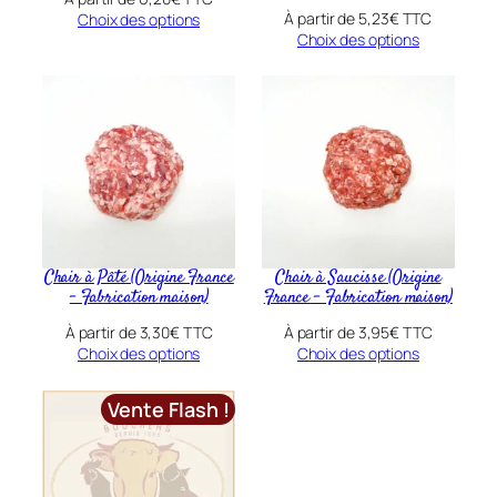
s
À partir de
5,23
€
TTC
Choix des options
a
Choix des options
n
s
O
S
(
O
r
i
g
Chair à Pâté (Origine France
Chair à Saucisse (Origine
– Fabrication maison)
France – Fabrication maison)
i
n
À partir de
3,30
€
TTC
À partir de
3,95
€
TTC
Choix des options
Choix des options
e
F
Vente Flash !
r
a
n