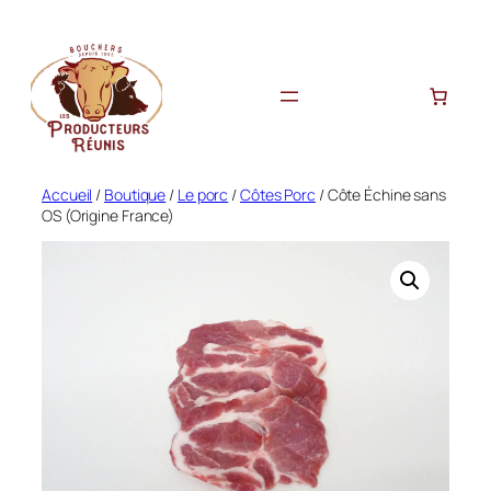
Aller
au
contenu
Accueil
/
Boutique
/
Le porc
/
Côtes Porc
/ Côte Échine sans
OS (Origine France)