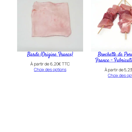
Barde (Origine France)
Brochette de Por
France – Fabricat
À partir de
6,20
€
TTC
Choix des options
À partir de
5,2
Choix des op