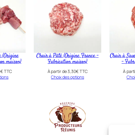
s
e
l
1
.
5
k
c (Origine
Chair à Pâté (Origine France –
Chair à Sauc
ion maison)
Fabrication maison)
– Fabr
g
3
€
TTC
À partir de
3,30
€
TTC
À part
(
tions
Choix des options
Choi
O
r
i
g
i
n