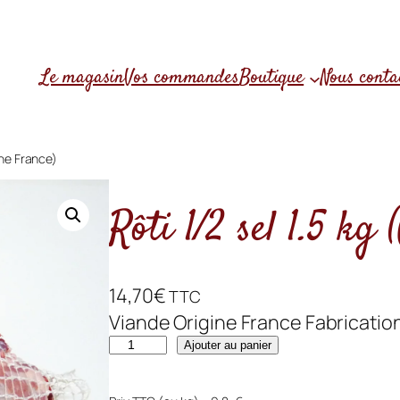
Le magasin
Vos commandes
Boutique
Nous conta
gine France)
Rôti 1/2 sel 1.5 kg
14,70
€
TTC
Viande Origine France Fabricatio
q
Ajouter au panier
u