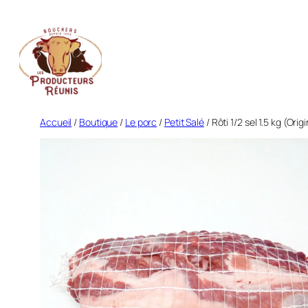
Aller
au
contenu
Accueil
/
Boutique
/
Le porc
/
Petit Salé
/ Rôti 1/2 sel 1.5 kg (Ori