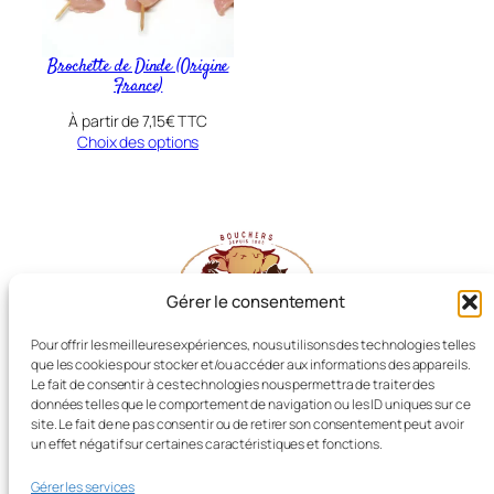
Brochette de Dinde (Origine
France)
À partir de
7,15
€
TTC
Choix des options
Gérer le consentement
Pour offrir les meilleures expériences, nous utilisons des technologies telles
que les cookies pour stocker et/ou accéder aux informations des appareils.
Les Producteurs Réunis
Le fait de consentir à ces technologies nous permettra de traiter des
données telles que le comportement de navigation ou les ID uniques sur ce
site. Le fait de ne pas consentir ou de retirer son consentement peut avoir
un effet négatif sur certaines caractéristiques et fonctions.
Boucherie LIOT, Dissay (86)
Gérer les services