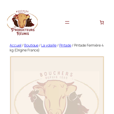
Aller
au
contenu
Accueil
/
Boutique
/
La volaille
/
Pintade
/ Pintade Fermière 4
kg (Origine France)