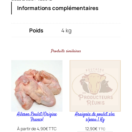
Informations complémentaires
Poids
4 kg
Produits similaires
Aileron Poulet (Origine
Araignée de poulet s/os
France)
s/peau 1 Kg
À partir de
4,90
€
TTC
12,90
€
TTC