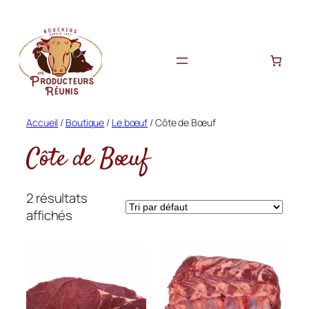
Aller
au
contenu
Accueil
/
Boutique
/
Le bœuf
/ Côte de Bœuf
Côte de Bœuf
2 résultats
affichés