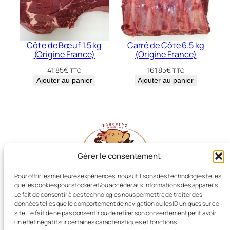
Côte de Bœuf 1.5 kg
Carré de Côte 6.5 kg
(Origine France)
(Origine France)
41,85
€
161,85
€
TTC
TTC
Ajouter au panier
Ajouter au panier
Gérer le consentement
Pour offrir les meilleures expériences, nous utilisons des technologies telles
que les cookies pour stocker et/ou accéder aux informations des appareils.
Les Producteurs Réunis
Le fait de consentir à ces technologies nous permettra de traiter des
données telles que le comportement de navigation ou les ID uniques sur ce
site. Le fait de ne pas consentir ou de retirer son consentement peut avoir
un effet négatif sur certaines caractéristiques et fonctions.
Boucherie LIOT, Dissay (86)