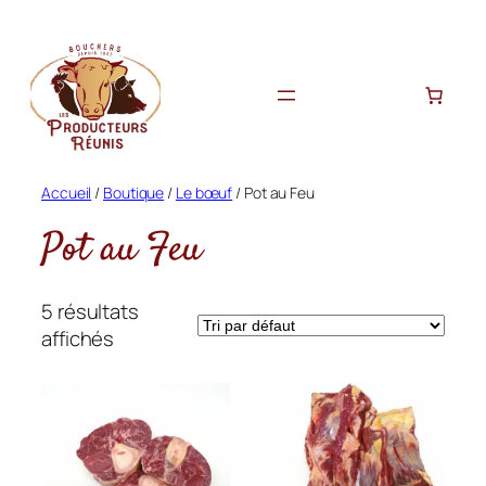
Aller
au
contenu
Accueil
/
Boutique
/
Le bœuf
/ Pot au Feu
Pot au Feu
5 résultats
affichés