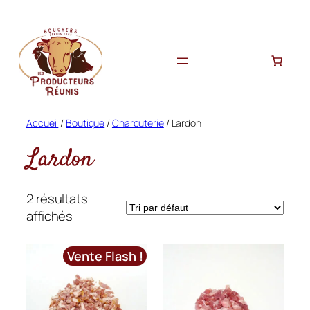
Aller
au
contenu
Accueil
/
Boutique
/
Charcuterie
/ Lardon
Lardon
2 résultats
affichés
Vente Flash !