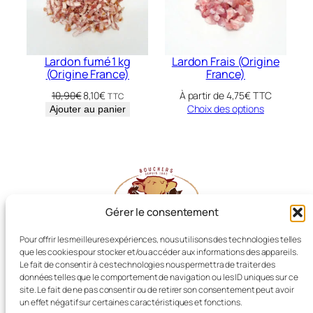
Lardon fumé 1 kg
Lardon Frais (Origine
(Origine France)
France)
Le
Le
10,90
€
8,10
€
À partir de
4,75
€
TTC
TTC
prix
prix
Choix des options
Ajouter au panier
initial
actuel
était :
est :
10,90€.
8,10€.
Gérer le consentement
Pour offrir les meilleures expériences, nous utilisons des technologies telles
que les cookies pour stocker et/ou accéder aux informations des appareils.
Les Producteurs Réunis
Le fait de consentir à ces technologies nous permettra de traiter des
données telles que le comportement de navigation ou les ID uniques sur ce
site. Le fait de ne pas consentir ou de retirer son consentement peut avoir
un effet négatif sur certaines caractéristiques et fonctions.
Boucherie LIOT, Dissay (86)