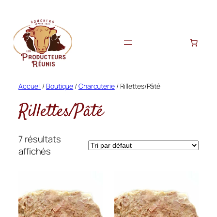
Aller
au
contenu
Accueil
/
Boutique
/
Charcuterie
/ Rillettes/Pâté
Rillettes/Pâté
7 résultats
affichés