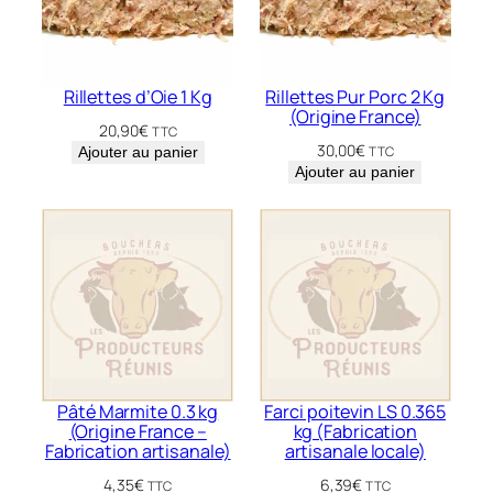
Rillettes d’Oie 1 Kg
Rillettes Pur Porc 2 Kg
(Origine France)
20,90
€
TTC
30,00
€
Ajouter au panier
TTC
Ajouter au panier
Pâté Marmite 0.3 kg
Farci poitevin LS 0.365
(Origine France –
kg (Fabrication
Fabrication artisanale)
artisanale locale)
4,35
€
6,39
€
TTC
TTC