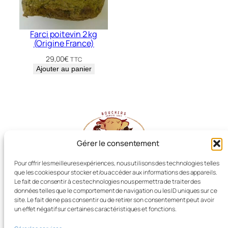
Farci poitevin 2 kg
(Origine France)
29,00
€
TTC
Ajouter au panier
Gérer le consentement
Pour offrir les meilleures expériences, nous utilisons des technologies telles
que les cookies pour stocker et/ou accéder aux informations des appareils.
Les Producteurs Réunis
Le fait de consentir à ces technologies nous permettra de traiter des
données telles que le comportement de navigation ou les ID uniques sur ce
site. Le fait de ne pas consentir ou de retirer son consentement peut avoir
un effet négatif sur certaines caractéristiques et fonctions.
Boucherie LIOT, Dissay (86)