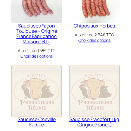
Saucisses Façon
Chipos aux Herbes
Toulouse – Origine
À partir de
2,64
€
TTC
France Fabrication
Choix des options
Maison 150 g
À partir de
1,58
€
TTC
Choix des options
Saucisse Cheville
Saucisse Francfort 1 kg
Fumée
(Origine France)