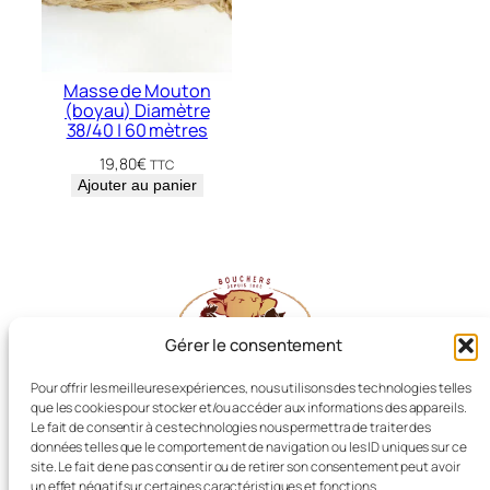
Masse de Mouton
(boyau) Diamètre
38/40 | 60 mètres
19,80
€
TTC
Ajouter au panier
Gérer le consentement
Pour offrir les meilleures expériences, nous utilisons des technologies telles
que les cookies pour stocker et/ou accéder aux informations des appareils.
Les Producteurs Réunis
Le fait de consentir à ces technologies nous permettra de traiter des
données telles que le comportement de navigation ou les ID uniques sur ce
site. Le fait de ne pas consentir ou de retirer son consentement peut avoir
un effet négatif sur certaines caractéristiques et fonctions.