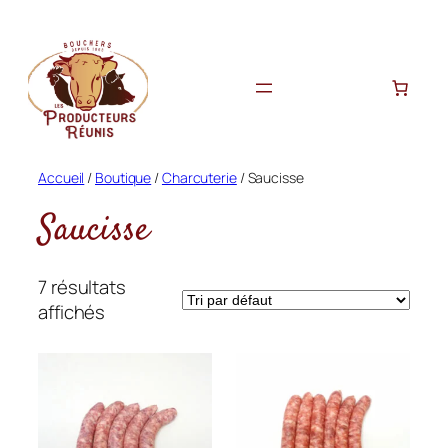
Aller
au
contenu
Accueil
/
Boutique
/
Charcuterie
/ Saucisse
Saucisse
7 résultats
affichés