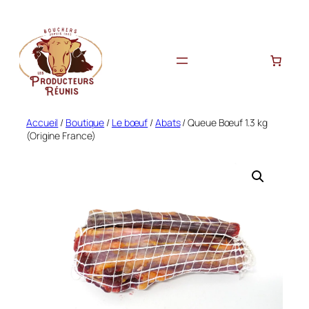
Aller
au
contenu
Accueil
/
Boutique
/
Le bœuf
/
Abats
/ Queue Bœuf 1.3 kg
(Origine France)