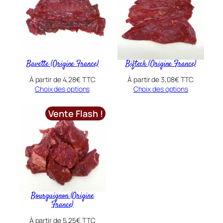
O
r
i
g
i
n
Bavette (Origine France)
Bifteck (Origine France)
e
À partir de
4,28
€
TTC
À partir de
3,08
€
TTC
F
Choix des options
Choix des options
r
a
Vente Flash !
n
c
e
)
Bourguignon (Origine
France)
À partir de
5,25
€
TTC