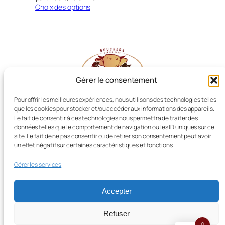
Choix des options
Gérer le consentement
Pour offrir les meilleures expériences, nous utilisons des technologies telles
que les cookies pour stocker et/ou accéder aux informations des appareils.
Les Producteurs Réunis
Le fait de consentir à ces technologies nous permettra de traiter des
données telles que le comportement de navigation ou les ID uniques sur ce
site. Le fait de ne pas consentir ou de retirer son consentement peut avoir
un effet négatif sur certaines caractéristiques et fonctions.
Boucherie LIOT, Dissay (86)
Gérer les services
Retrouvez-nous sur Facebook
Accepter
Nos ventes flash
L’agneau
Le bœuf
Le porc
Le veau
La volaille
La charcuterie
Les colis
Refuser
Barbecue
0