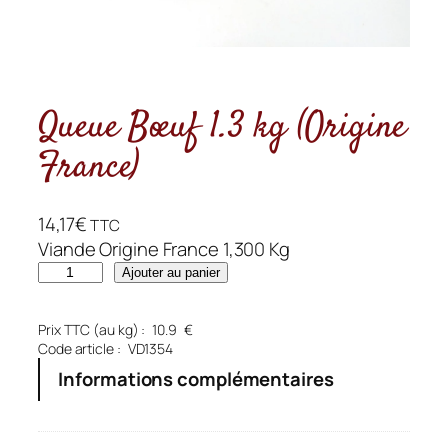
Queue Bœuf 1.3 kg (Origine
France)
14,17
€
TTC
Viande Origine France 1,300 Kg
q
Ajouter au panier
u
a
Prix TTC (au kg) :
10.9
€
n
Code article :
VD1354
t
Informations complémentaires
i
t
é