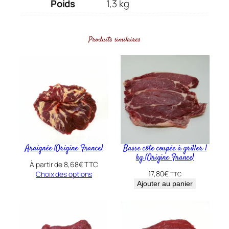
Poids
1,3 kg
d
e
Q
Produits similaires
u
e
u
e
B
œ
u
f
Araignée (Origine France)
Basse côte coupée à griller 1
1
kg (Origine France)
.
À partir de
8,68
€
TTC
17,80
€
Choix des options
TTC
3
Ajouter au panier
k
g
(